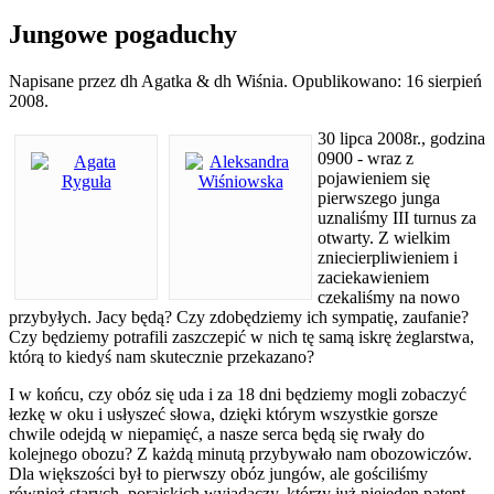
Jungowe pogaduchy
Napisane przez dh Agatka & dh Wiśnia. Opublikowano:
16 sierpień
2008
.
30 lipca 2008r., godzina
0900 - wraz z
pojawieniem się
pierwszego junga
uznaliśmy III turnus za
otwarty. Z wielkim
zniecierpliwieniem i
zaciekawieniem
czekaliśmy na nowo
przybyłych. Jacy będą? Czy zdobędziemy ich sympatię, zaufanie?
Czy będziemy potrafili zaszczepić w nich tę samą iskrę żeglarstwa,
którą to kiedyś nam skutecznie przekazano?
I w końcu, czy obóz się uda i za 18 dni będziemy mogli zobaczyć
łezkę w oku i usłyszeć słowa, dzięki którym wszystkie gorsze
chwile odejdą w niepamięć, a nasze serca będą się rwały do
kolejnego obozu? Z każdą minutą przybywało nam obozowiczów.
Dla większości był to pierwszy obóz jungów, ale gościliśmy
również starych, porajskich wyjadaczy, którzy już niejeden patent