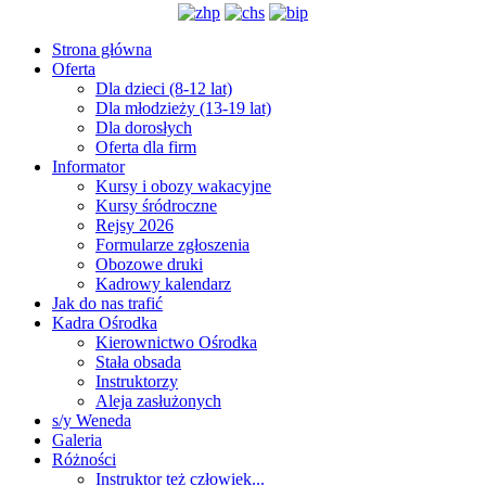
Strona główna
Oferta
Dla dzieci (8-12 lat)
Dla młodzieży (13-19 lat)
Dla dorosłych
Oferta dla firm
Informator
Kursy i obozy wakacyjne
Kursy śródroczne
Rejsy 2026
Formularze zgłoszenia
Obozowe druki
Kadrowy kalendarz
Jak do nas trafić
Kadra Ośrodka
Kierownictwo Ośrodka
Stała obsada
Instruktorzy
Aleja zasłużonych
s/y Weneda
Galeria
Różności
Instruktor też człowiek...