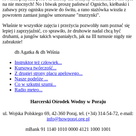
na nie mocnych! No i biwak proszę państwa! Ognicho, kiełbaski i
zabawy przy ognisku prawie do świtu, a rano stażówka wiozła z
powrotem zamiast jungów umorusane "murzynki".
Właśnie te wszystkie zajęcia i przeżycia pozwoliły nam poznać się
lepiej i zaprzyjaźnić, co sprawiło, że druhowie nadal chcą być
druhami, a jungów takich wspaniałych, jak na III turnusie nigdy nie
zabraknie!
dh Agatka & dh Wiśnia
Instruktor też człowiek...
Kursowa twórczość...
Z drugiej strony placu apelowego...
Nasze podróże ...
Co w szkutni szumi...
Radio meteo...
Harcerski Ośrodek Wodny w Poraju
ul. Wojska Polskiego 69, 42-360 Poraj, tel. (+34) 314-54-72, e-mail:
info@howporaj.org.pl
mBank 91 1140 1010 0000 4121 1000 1001