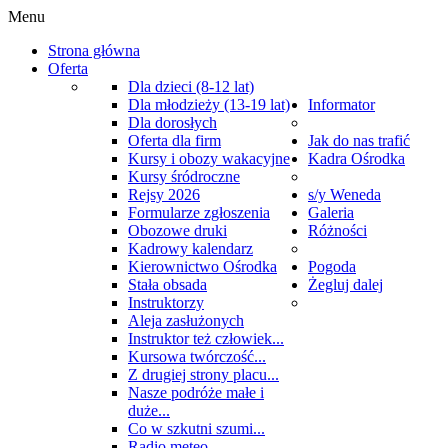
Menu
Strona główna
Oferta
Dla dzieci (8-12 lat)
Dla młodzieży (13-19 lat)
Informator
Dla dorosłych
Oferta dla firm
Jak do nas trafić
Kursy i obozy wakacyjne
Kadra Ośrodka
Kursy śródroczne
Rejsy 2026
s/y Weneda
Formularze zgłoszenia
Galeria
Obozowe druki
Różności
Kadrowy kalendarz
Kierownictwo Ośrodka
Pogoda
Stała obsada
Żegluj dalej
Instruktorzy
Aleja zasłużonych
Instruktor też człowiek...
Kursowa twórczość...
Z drugiej strony placu...
Nasze podróże małe i
duże...
Co w szkutni szumi...
Radio meteo