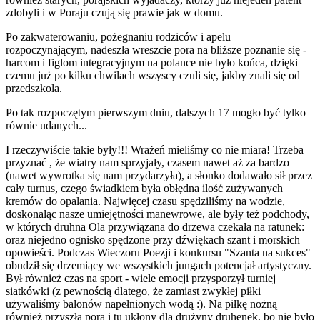
zdobyli i w Poraju czują się prawie jak w domu.
Po zakwaterowaniu, pożegnaniu rodziców i apelu
rozpoczynającym, nadeszła wreszcie pora na bliższe poznanie się -
harcom i figlom integracyjnym na polance nie było końca, dzięki
czemu już po kilku chwilach wszyscy czuli się, jakby znali się od
przedszkola.
Po tak rozpoczętym pierwszym dniu, dalszych 17 mogło być tylko
równie udanych...
I rzeczywiście takie były!!! Wrażeń mieliśmy co nie miara! Trzeba
przyznać , że wiatry nam sprzyjały, czasem nawet aż za bardzo
(nawet wywrotka się nam przydarzyła), a słonko dodawało sił przez
cały turnus, czego świadkiem była obłędna ilość zużywanych
kremów do opalania. Najwięcej czasu spędziliśmy na wodzie,
doskonaląc nasze umiejętności manewrowe, ale były też podchody,
w których druhna Ola przywiązana do drzewa czekała na ratunek:
oraz niejedno ognisko spędzone przy dźwiękach szant i morskich
opowieści. Podczas Wieczoru Poezji i konkursu "Szanta na sukces"
obudził się drzemiący we wszystkich jungach potencjał artystyczny.
Był również czas na sport - wiele emocji przysporzył turniej
siatkówki (z pewnością dlatego, że zamiast zwykłej piłki
używaliśmy balonów napełnionych wodą :). Na piłkę nożną
również przyszła pora i tu ukłony dla drużyny druhenek, bo nie było