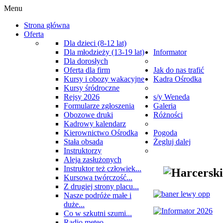
Menu
Strona główna
Oferta
Dla dzieci (8-12 lat)
Dla młodzieży (13-19 lat)
Informator
Dla dorosłych
Oferta dla firm
Jak do nas trafić
Kursy i obozy wakacyjne
Kadra Ośrodka
Kursy śródroczne
Rejsy 2026
s/y Weneda
Formularze zgłoszenia
Galeria
Obozowe druki
Różności
Kadrowy kalendarz
Kierownictwo Ośrodka
Pogoda
Stała obsada
Żegluj dalej
Instruktorzy
Aleja zasłużonych
Instruktor też człowiek...
Kursowa twórczość...
Z drugiej strony placu...
Nasze podróże małe i
duże...
Co w szkutni szumi...
Radio meteo