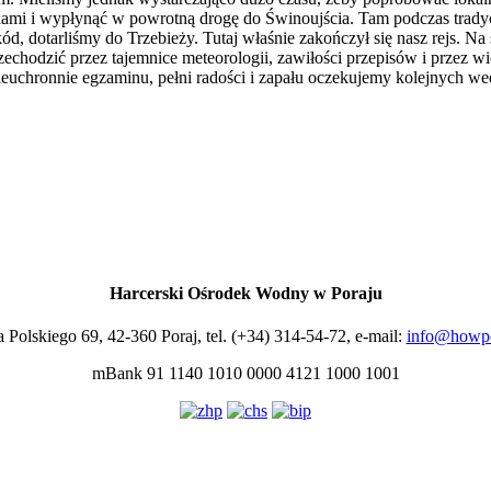
ciami i wypłynąć w powrotną drogę do Świnoujścia. Tam podczas trady
, dotarliśmy do Trzebieży. Tutaj właśnie zakończył się nasz rejs. Na s
hodzić przez tajemnice meteorologii, zawiłości przepisów i przez wi
chronnie egzaminu, pełni radości i zapału oczekujemy kolejnych w
Harcerski Ośrodek Wodny w Poraju
a Polskiego 69, 42-360 Poraj, tel. (+34) 314-54-72, e-mail:
info@howpo
mBank 91 1140 1010 0000 4121 1000 1001