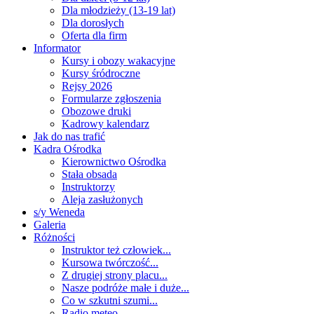
Dla młodzieży (13-19 lat)
Dla dorosłych
Oferta dla firm
Informator
Kursy i obozy wakacyjne
Kursy śródroczne
Rejsy 2026
Formularze zgłoszenia
Obozowe druki
Kadrowy kalendarz
Jak do nas trafić
Kadra Ośrodka
Kierownictwo Ośrodka
Stała obsada
Instruktorzy
Aleja zasłużonych
s/y Weneda
Galeria
Różności
Instruktor też człowiek...
Kursowa twórczość...
Z drugiej strony placu...
Nasze podróże małe i duże...
Co w szkutni szumi...
Radio meteo