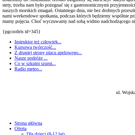
stety, trzeba nam było pożegnać się z gastronomicznymi przyjemnoś
naszych morskich zmagań. Ostatniego dnia, nie bez drobnych przeszkód
nami weekendowe spotkania, podczas których będziemy wspólnie przec
mamy pojęcia. Choć wyczuwamy nad sobą widmo nadchodzącego nieu
{pgcooliris id=345}
Instruktor też człowiek...
Kursowa twórczość...
Z drugiej strony placu apelowego...
Nasze podróże ...
Co w szkutni szumi...
Radio meteo...
ul. Wojsk
Strona główna
Oferta
Dla dzieci (8-12 lat)