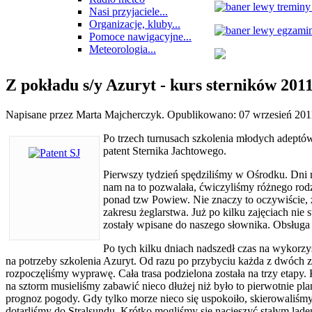
Nasi przyjaciele...
Organizacje, kluby...
Pomoce nawigacyjne...
Meteorologia...
Z pokładu s/y Azuryt - kurs sterników 201
Napisane przez Marta Majcherczyk. Opublikowano:
07 wrzesień 201
Po trzech turnusach szkolenia młodych adeptów
patent Sternika Jachtowego.
Pierwszy tydzień spędziliśmy w Ośrodku. Dni n
nam na to pozwalała, ćwiczyliśmy różnego rodz
ponad tzw Powiew. Nie znaczy to oczywiście, ż
zakresu żeglarstwa. Już po kilku zajęciach ni
zostały wpisane do naszego słownika. Obsługa k
Po tych kilku dniach nadszedł czas na wykorzy
na potrzeby szkolenia Azuryt. Od razu po przybyciu każda z dwóch za
rozpoczęliśmy wyprawę. Cała trasa podzielona została na trzy etapy
na sztorm musieliśmy zabawić nieco dłużej niż było to pierwotnie
prognoz pogody. Gdy tylko morze nieco się uspokoiło, skierowaliśmy
dotarliśmy do Stralsundu. Krótko mogliśmy się nacieszyć stałym lą