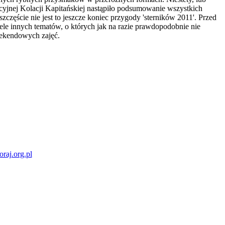
cyjnej Kolacji Kapitańskiej nastąpiło podsumowanie wszystkich
zczęście nie jest to jeszcze koniec przygody 'sterników 2011'. Przed
ele innych tematów, o których jak na razie prawdopodobnie nie
eekendowych zajęć.
raj.org.pl