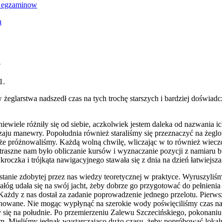
1
1
.
 żeglarstwa nadszedł czas na tych trochę starszych i bardziej doświad
iewiele różniły się od siebie, aczkolwiek jestem daleka od nazwania i
aju manewry. Popołudnia również staraliśmy się przeznaczyć na żeglo
e próżnowaliśmy. Każdą wolną chwilę, wliczając w to również wieczor
e straszne nam było obliczanie kursów i wyznaczanie pozycji z namiaru
roczka i trójkąta nawigacyjnego stawała się z dnia na dzień łatwiejsza
stanie zdobytej przez nas wiedzy teoretycznej w praktyce. Wyruszyli
łóg udała się na swój jacht, żeby dobrze go przygotować do pełnienia
. Każdy z nas dostał za zadanie poprowadzenie jednego przelotu. Pierw
 planowane. Nie mogąc wypłynąć na szerokie wody poświęciliśmy czas
 się na południe. Po przemierzeniu Zalewu Szczecińskiego, pokonaniu
dem. Mieliśmy jednak wystarczająco dużo czasu, żeby popróbować loka