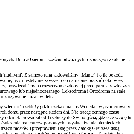
czonych. Dnia 20 sierpnia sześciu odważnych rozpoczęło szkolenie na
ch 'nudnymi'. Z samego rana taklowaliśmy „Mantę" i o ile pogoda
wanie, lecz niestety nie zawsze było nam dane poczuć cokolwiek
y, poświęcaliśmy na rozszerzanie zdobytej przed paru laty wiedzy z
 burtowego lub niejednoczesnego. Loksodroma i Ortodroma na stałe
 niż używanie noża i widelca.
śmy więc do Trzebieży gdzie czekała na nas Weneda i wyczarterowany
 roli domu przez następne siedem dni. Nie tracąc cennego czasu
szy odcinek prowadził od Trzebieży do Świnoujścia, gdzie ze względu
 na ćwiczenie manewrów portowych i wysłuchiwanie niemieckich
 trzech mostów i przeprawieniu się przez Zatokę Greifswaldską
lnych rybnych przysmaków w przeróżnych formach. Niestety, lub