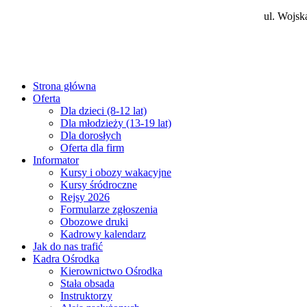
ul. Wojsk
Strona główna
Oferta
Dla dzieci (8-12 lat)
Dla młodzieży (13-19 lat)
Dla dorosłych
Oferta dla firm
Informator
Kursy i obozy wakacyjne
Kursy śródroczne
Rejsy 2026
Formularze zgłoszenia
Obozowe druki
Kadrowy kalendarz
Jak do nas trafić
Kadra Ośrodka
Kierownictwo Ośrodka
Stała obsada
Instruktorzy