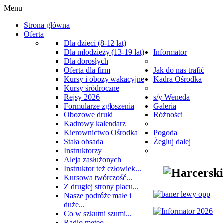
Menu
Strona główna
Oferta
Dla dzieci (8-12 lat)
Dla młodzieży (13-19 lat)
Informator
Dla dorosłych
Oferta dla firm
Jak do nas trafić
Kursy i obozy wakacyjne
Kadra Ośrodka
Kursy śródroczne
Rejsy 2026
s/y Weneda
Formularze zgłoszenia
Galeria
Obozowe druki
Różności
Kadrowy kalendarz
Kierownictwo Ośrodka
Pogoda
Stała obsada
Żegluj dalej
Instruktorzy
Aleja zasłużonych
Instruktor też człowiek...
Kursowa twórczość...
Z drugiej strony placu...
Nasze podróże małe i
duże...
Co w szkutni szumi...
Radio meteo