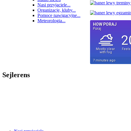
Nasi przyjaciele...
Organizacje, kluby...
Pomoce nawigacyjne...
Meteorologia...
Sejlerens