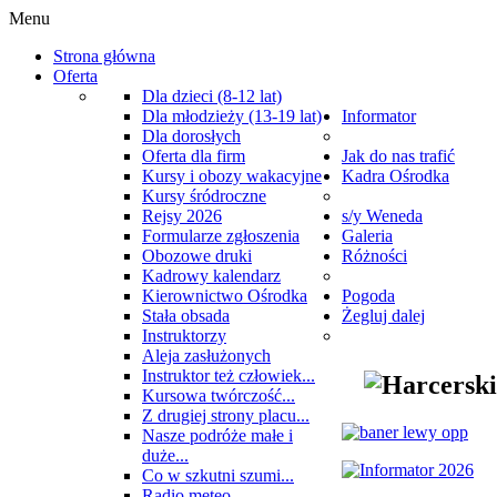
Menu
Strona główna
Oferta
Dla dzieci (8-12 lat)
Dla młodzieży (13-19 lat)
Informator
Dla dorosłych
Oferta dla firm
Jak do nas trafić
Kursy i obozy wakacyjne
Kadra Ośrodka
Kursy śródroczne
Rejsy 2026
s/y Weneda
Formularze zgłoszenia
Galeria
Obozowe druki
Różności
Kadrowy kalendarz
Kierownictwo Ośrodka
Pogoda
Stała obsada
Żegluj dalej
Instruktorzy
Aleja zasłużonych
Instruktor też człowiek...
Kursowa twórczość...
Z drugiej strony placu...
Nasze podróże małe i
duże...
Co w szkutni szumi...
Radio meteo