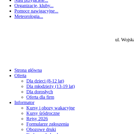
Nasi przyjaciele...
Organizacje, kluby...
Pomoce nawigacyjne...
Meteorologia...
ul. Wojsk
Strona główna
Oferta
Dla dzieci (8-12 lat)
Dla młodzieży (13-19 lat)
Dla dorosłych
Oferta dla firm
Informator
Kursy i obozy wakacyjne
Kursy śródroczne
Rejsy 2026
Formularze zgłoszenia
Obozowe druki